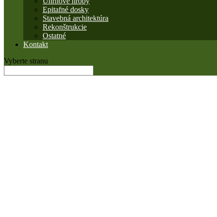
Uhrnové hroby
Epitafné dosky
Stavebná architektúra
Rekonštrukcie
Ostatné
Kontakt
Vyberte stranu