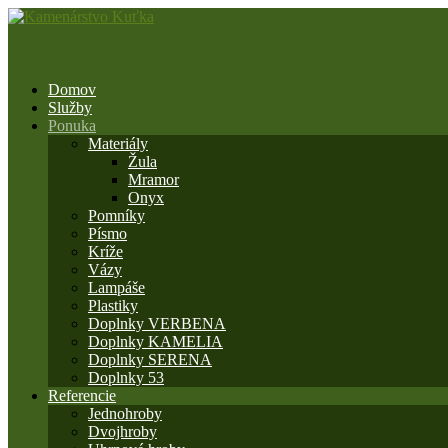
Domov
Služby
Ponuka
Materiály
Žula
Mramor
Onyx
Pomníky
Písmo
Kríže
Vázy
Lampáše
Plastiky
Doplnky VERBENA
Doplnky KAMELIA
Doplnky SERENA
Doplnky 53
Referencie
Jednohroby
Dvojhroby