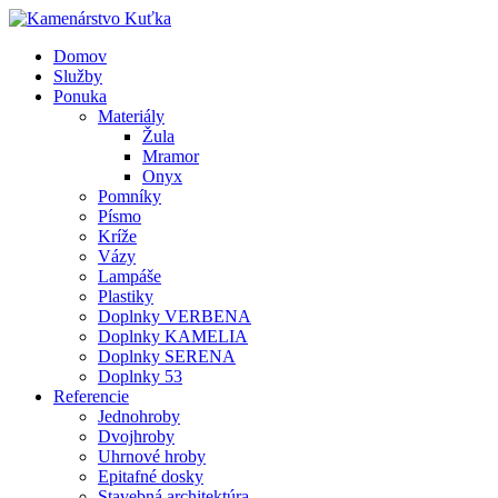
Domov
Služby
Ponuka
Materiály
Žula
Mramor
Onyx
Pomníky
Písmo
Kríže
Vázy
Lampáše
Plastiky
Doplnky VERBENA
Doplnky KAMELIA
Doplnky SERENA
Doplnky 53
Referencie
Jednohroby
Dvojhroby
Uhrnové hroby
Epitafné dosky
Stavebná architektúra