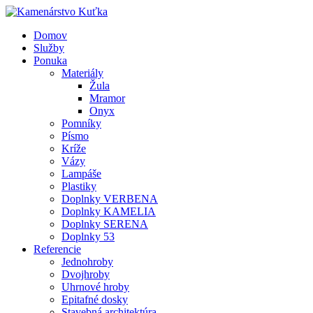
Domov
Služby
Ponuka
Materiály
Žula
Mramor
Onyx
Pomníky
Písmo
Kríže
Vázy
Lampáše
Plastiky
Doplnky VERBENA
Doplnky KAMELIA
Doplnky SERENA
Doplnky 53
Referencie
Jednohroby
Dvojhroby
Uhrnové hroby
Epitafné dosky
Stavebná architektúra